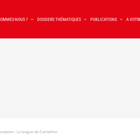
SOMMES-NOUS ?
DOSSIERS THÉMATIQUES
PUBLICATIONS
A VOTR
ception : La langue du Cameléon