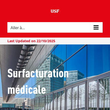
Passer
au
contenu
Aller à...
Last Updated on 22/10/2025
Surfacturation
médicale