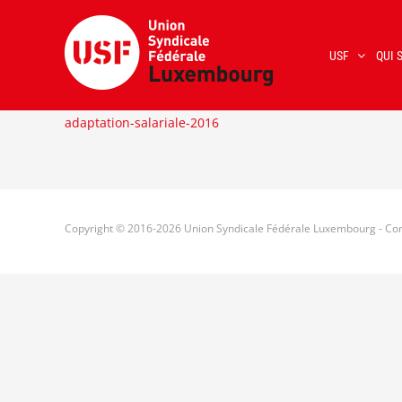
Passer
au
USF
QUI 
contenu
adaptation-salariale-2016
Copyright © 2016-
2026 Union Syndicale Fédérale Luxembourg - Con