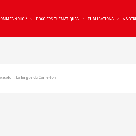
SOMMES-NOUS ?
DOSSIERS THÉMATIQUES
PUBLICATIONS
A VOTR
ception : La langue du Cameléon